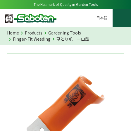
The Hallmark of Quality in Garden Tools
日本語
Home
Products
Gardening Tools
Finger-Fit Weeding
草とり爪 一山型